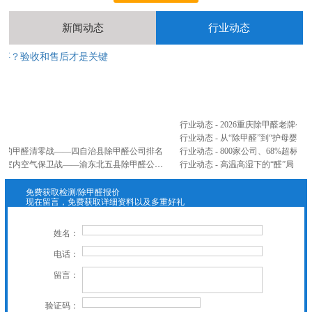
中国人寿除甲醛
售房部除甲醛(北辰地产)
查看更多
新闻动态
行业动态
完事？验收和售后才是关键
2
...
行业动态 - 2026重庆除甲醛老牌
行业动态 - 从“除甲醛”到“护母婴”
山间的甲醛清零战——四自治县除甲醛公司排名
公司新闻 - 忠县、云阳、奉节、巫山、巫溪五县联防篇：三峡库区腹地，打响室内空气保卫战——渝东北五县除甲醛公司排名
行业动态 - 高温高湿下的“醛”局：