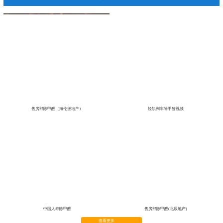
我们的努力，只为您的健康呼吸
真实施工视频
售房部除甲醛（海伦堡地产）
轻轨列车除甲醛视频