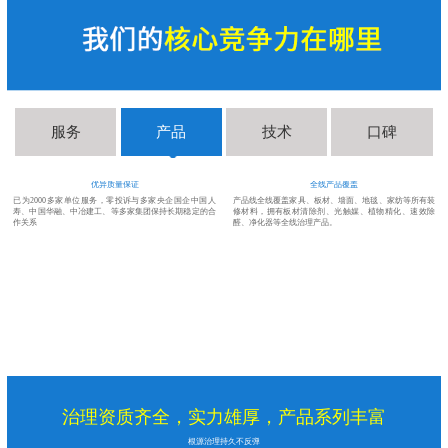
服务
产品
技术
口碑
优异质量保证
全线产品覆盖
已为2000多家单位服务，零投诉与多家央企国企中国人
产品线全线覆盖家具、板材、墙面、地毯、家纺等所有装
寿、中国华融、中冶建工、等多家集团保持长期稳定的合
修材料，拥有板材清除剂、光触媒、植物精化、速效除
作关系
醛、净化器等全线治理产品。
测
尽
治理资质齐全，实力雄厚，产品系列丰富
根源治理持久不反弹