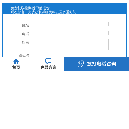
免费获取检测/除甲醛报价
现在留言，免费获取详细资料以及多重好礼
姓名：
电话：
留言：
验证码：
拨打电话咨询
立即提交
首页
在线咨询
023-89885558
关爱家人健康，虎普与你同行
友情链接：
关于我们
服务项目
新闻中心
施工案例
常见问题