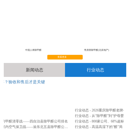
中国人寿除甲醛
售房部除甲醛(北辰地产)
查看更多
新闻动态
行业动态
完事？验收和售后才是关键
2
...
行业动态 - 2026重庆除甲醛老牌
行业动态 - 从“除甲醛”到“护母婴”
山间的甲醛清零战——四自治县除甲醛公司排名
公司新闻 - 忠县、云阳、奉节、巫山、巫溪五县联防篇：三峡库区腹地，打响室内空气保卫战——渝东北五县除甲醛公司排名
行业动态 - 高温高湿下的“醛”局：